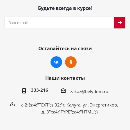
Будьте всегда в курсе!
Оставайтесь на связи
Наши контакты
333-216
zakaz@belydom.ru
a:2:{s:4:"TEXT";s:32:"г. Калуга, ул. Энергетиков,
д. 3";s:4:"TYPE";s:4:"HTML";}