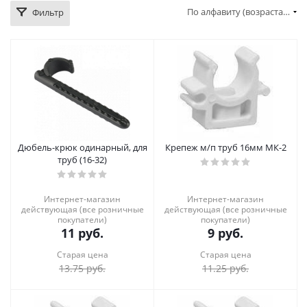
По алфавиту (возрастание)
Фильтр
Дюбель-крюк одинарный, для
Крепеж м/п труб 16мм МК-2
труб (16-32)
Интернет-магазин
Интернет-магазин
действующая (все розничные
действующая (все розничные
покупатели)
покупатели)
11
руб.
9
руб.
Старая цена
Старая цена
13.75
руб.
11.25
руб.