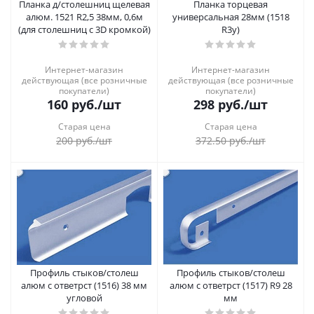
Планка д/столешниц щелевая
Планка торцевая
алюм. 1521 R2,5 38мм, 0,6м
универсальная 28мм (1518
(для столешниц с 3D кромкой)
R3y)
Интернет-магазин
Интернет-магазин
действующая (все розничные
действующая (все розничные
покупатели)
покупатели)
160
руб.
/шт
298
руб.
/шт
Старая цена
Старая цена
200
руб.
/шт
372.50
руб.
/шт
Профиль стыков/столеш
Профиль стыков/столеш
алюм с ответрст (1516) 38 мм
алюм с ответрст (1517) R9 28
угловой
мм