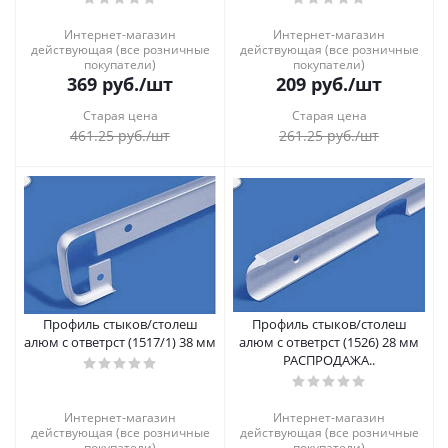
Интернет-магазин
Интернет-магазин
действующая (все розничные
действующая (все розничные
покупатели)
покупатели)
369
руб.
/шт
209
руб.
/шт
Старая цена
Старая цена
461.25
руб.
/шт
261.25
руб.
/шт
Профиль стыков/столеш
Профиль стыков/столеш
алюм с ответрст (1517/1) 38 мм
алюм с ответрст (1526) 28 мм
РАСПРОДАЖА..
Интернет-магазин
Интернет-магазин
действующая (все розничные
действующая (все розничные
покупатели)
покупатели)