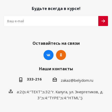
Будьте всегда в курсе!
Оставайтесь на связи
Наши контакты
333-216
zakaz@belydom.ru
a:2:{s:4:"TEXT";s:32:"г. Калуга, ул. Энергетиков, д.
3";s:4:"TYPE";s:4:"HTML";}