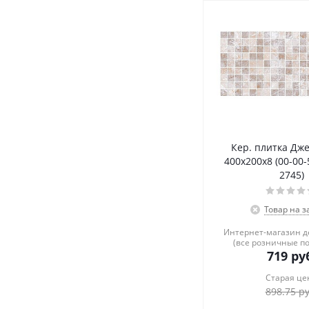
Кер. плитка Дж
400х200х8 (00-00-
2745)
Товар на з
Интернет-магазин 
(все розничные п
719
руб
Старая це
898.75
ру