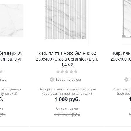
бел верх 01
Кер. плитка Арко бел низ 02
Кер. пли
amica) в уп.
250х400 (Gracia Ceramica) в уп.
250х400 (G
1,4 м2
аказ
Товар на заказ
действующая
Интернет-магазин действующая
Интернет
окупатели)
(все розничные покупатели)
(все ро
.
1 009
руб.
на
Старая цена
уб.
1 261.25
руб.
1