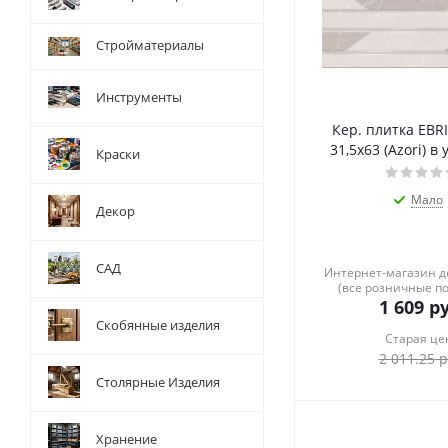
Стройматериалы
Инструменты
Кер. плитка EBRI
31,5х63 (Azori) в 
Краски
Мало
Декор
САД
Интернет-магазин 
(все розничные п
1 609
ру
Скобянные изделия
Старая це
2 011.25
р
Столярные Изделия
Хранение