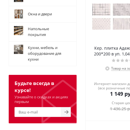
Окна и двери
Напольные
покрытия
Кухни, мебель и
Кер. плитка Адаж
оборудование для
200*200 в уп. 1,04
кухни
Товар на з
Будьте всегда в
Интернет-магазин 
(все розничные п
курсе!
1 149
ру
Узнавайте о скидках и акциях
первым
Старая це
1 436.25
р