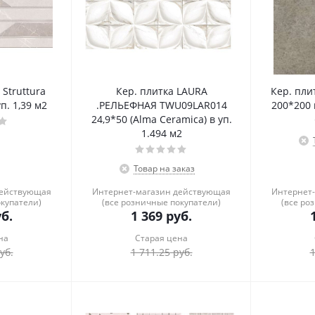
 Struttura
Кер. плитка LAURA
Кер. пли
уп. 1,39 м2
.РЕЛЬЕФНАЯ TWU09LAR014
200*200 в
24,9*50 (Alma Ceramica) в уп.
1.494 м2
Товар на заказ
действующая
Интернет-магазин действующая
Интернет
окупатели)
(все розничные покупатели)
(все ро
б.
1 369
руб.
на
Старая цена
уб.
1 711.25
руб.
1