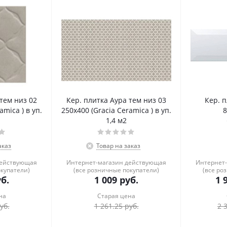
 тем низ 02
Кер. плитка Аура тем низ 03
Кер. п
amica ) в уп.
250х400 (Gracia Ceramica ) в уп.
8
1,4 м2
аказ
Товар на заказ
действующая
Интернет-магазин действующая
Интернет
окупатели)
(все розничные покупатели)
(все ро
б.
1 009
руб.
1 
на
Старая цена
уб.
1 261.25
руб.
2 