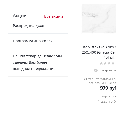
Акции
Все акции
Распродажа кухонь
Программа «Новосел»
Кер. плитка Арко 
250х400 (Gracia Cer
Нашли товар дешевле? Мы
1,4 м2
сделаем Вам более
выгодное предложение!
Товар на з
Интернет-магазин 
(все розничные п
979
руб
Старая це
1 223.75
р