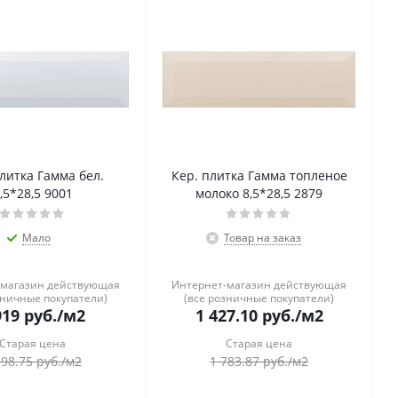
литка Гамма бел.
Кер. плитка Гамма топленое
,5*28,5 9001
молоко 8,5*28,5 2879
Мало
Товар на заказ
-магазин действующая
Интернет-магазин действующая
зничные покупатели)
(все розничные покупатели)
919
руб.
/м2
1 427.10
руб.
/м2
Старая цена
Старая цена
398.75
руб.
/м2
1 783.87
руб.
/м2