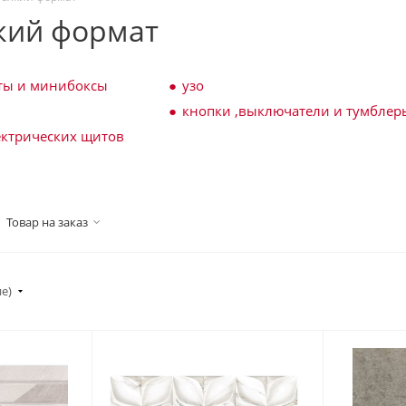
кий формат
ты и минибоксы
узо
кнопки ,выключатели и тумблер
ектрических щитов
Товар на заказ
ие)