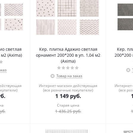
ио светлая
Кер. плитка Адажио светлая
Кер. пл
 м2 (Axima)
орнамент 200*200 в уп. 1,04 м2
200*200 в
(Axima)
аказ
Товар на заказ
действующая
Интернет-магазин действующая
Интернет
окупатели)
(все розничные покупатели)
(все ро
б.
1 149
руб.
на
Старая цена
уб.
1 436.25
руб.
1