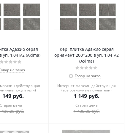
итка Адажио серая
Кер. плитка Адажио серая
 уп. 1,04 м2 (Axima)
орнамент 200*200 в уп. 1,04 м2
(Axima)
Товар на заказ
Товар на заказ
-магазин действующая
Интернет-магазин действующая
зничные покупатели)
(все розничные покупатели)
1 149
руб.
1 149
руб.
Старая цена
Старая цена
 436.25
руб.
1 436.25
руб.