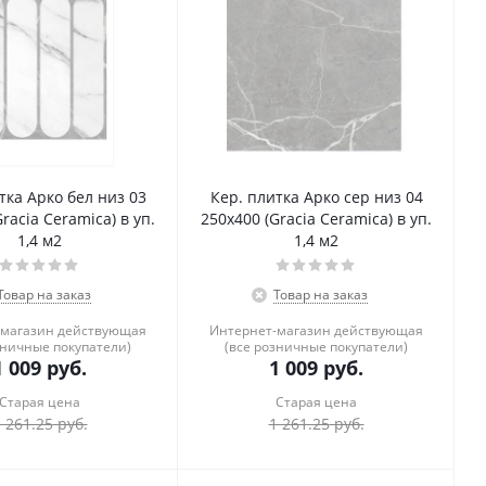
тка Арко бел низ 03
Кер. плитка Арко сер низ 04
racia Ceramica) в уп.
250х400 (Gracia Ceramica) в уп.
1,4 м2
1,4 м2
Товар на заказ
Товар на заказ
-магазин действующая
Интернет-магазин действующая
зничные покупатели)
(все розничные покупатели)
1 009
руб.
1 009
руб.
Старая цена
Старая цена
 261.25
руб.
1 261.25
руб.