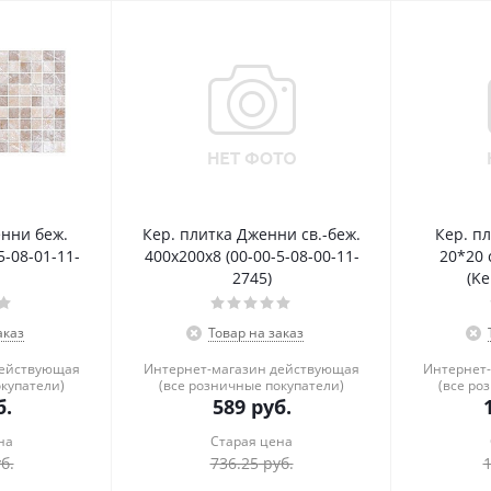
енни беж.
Кер. плитка Дженни св.-беж.
Кер. п
5-08-01-11-
400х200х8 (00-00-5-08-00-11-
20*20 
2745)
(Ke
аказ
Товар на заказ
действующая
Интернет-магазин действующая
Интернет
окупатели)
(все розничные покупатели)
(все ро
.
589
руб.
на
Старая цена
б.
736.25
руб.
1