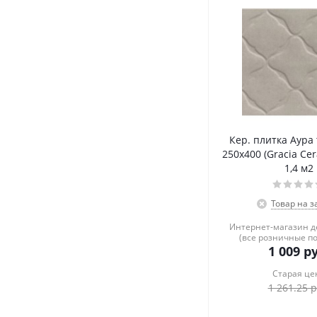
Кер. плитка Аура
250х400 (Gracia Cer
1,4 м2
Товар на з
Интернет-магазин 
(все розничные п
1 009
ру
Старая це
1 261.25
р