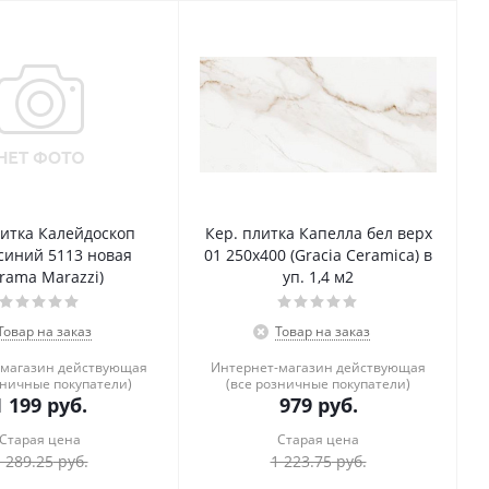
литка Калейдоскоп
Кер. плитка Капелла бел верх
синий 5113 новая
01 250х400 (Gracia Ceramica) в
rama Marazzi)
уп. 1,4 м2
Товар на заказ
Товар на заказ
-магазин действующая
Интернет-магазин действующая
зничные покупатели)
(все розничные покупатели)
1 199
руб.
979
руб.
Старая цена
Старая цена
 289.25
руб.
1 223.75
руб.