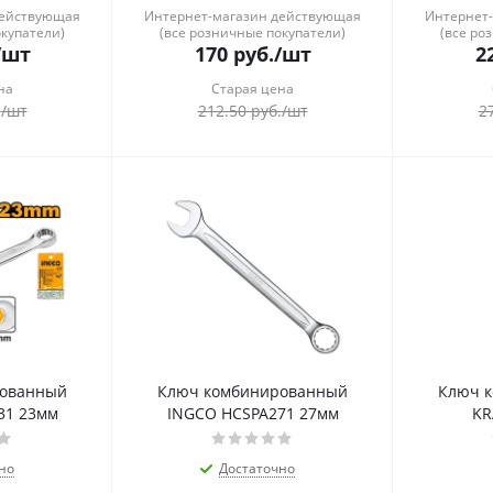
действующая
Интернет-магазин действующая
Интернет
окупатели)
(все розничные покупатели)
(все ро
/шт
170
руб.
/шт
2
на
Старая цена
.
/шт
212.50
руб.
/шт
2
рованный
Ключ комбинированный
Ключ 
31 23мм
INGCO HCSPA271 27мм
KR
но
Достаточно