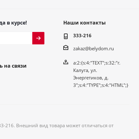
да в курсе!
Наши контакты
333-216
zakaz@belydom.ru
a:2:{s:4:"TEXT";s:32:"г.
ь на связи
Калуга, ул.
Энергетиков, д.
3";s:4:"TYPE";s:4:"HTML";}
33-216. Внешний вид товара может отличаться от