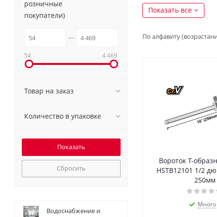
розничные
Показать все
покупатели)
По алфавиту (возрастан
54
4 469
Товар на заказ
Количество в упаковке
Вороток Т-образ
Сбросить
HSTB12101 1/2 дю
250мм
Много
Водоснабжение и