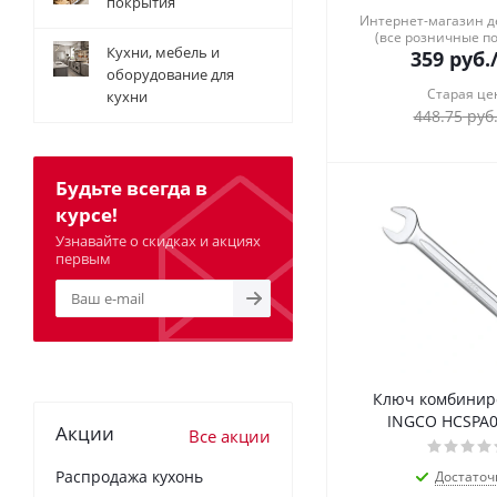
покрытия
Интернет-магазин 
(все розничные п
Кухни, мебель и
359
руб.
оборудование для
Старая це
кухни
448.75
руб
Будьте всегда в
курсе!
Узнавайте о скидках и акциях
первым
Ключ комбини
INGCO HCSPA0
Акции
Все акции
Распродажа кухонь
Достаточ