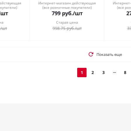
действующая
Интернет-магазин действующая
Интернет
окупатели)
(все розничные покупатели)
(все ро
/шт
799
руб.
/шт
2
на
Старая цена
.
/шт
998.75
руб.
/шт
3
Показать еще
1
2
3
8