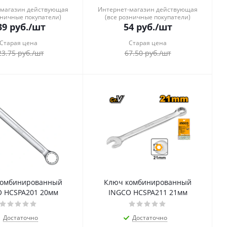
-магазин действующая
Интернет-магазин действующая
зничные покупатели)
(все розничные покупатели)
39
руб.
/шт
54
руб.
/шт
Старая цена
Старая цена
23.75
руб.
/шт
67.50
руб.
/шт
комбинированный
Ключ комбинированный
 HCSPA201 20мм
INGCO HCSPA211 21мм
Достаточно
Достаточно