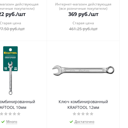
-магазин действующая
Интернет-магазин действующая
зничные покупатели)
(все розничные покупатели)
22
руб.
/шт
369
руб.
/шт
Старая цена
Старая цена
77.50
руб.
/шт
461.25
руб.
/шт
комбинированный
Ключ комбинированный
AFTOOL 10мм
KRAFTOOL 12мм
Много
Достаточно