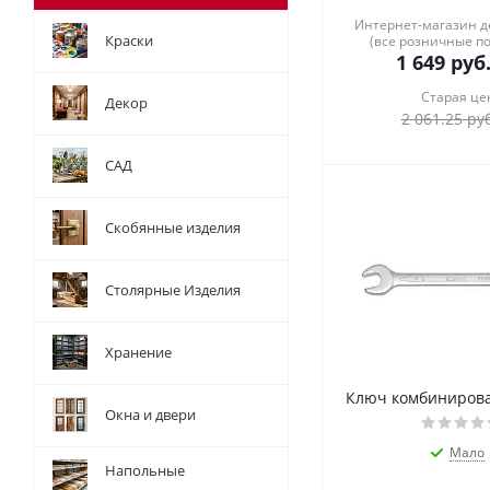
Интернет-магазин 
Краски
(все розничные п
1 649
руб
Старая це
Декор
2 061.25
руб
САД
Скобянные изделия
Столярные Изделия
Хранение
Ключ комбиниров
Окна и двери
Мало
Напольные