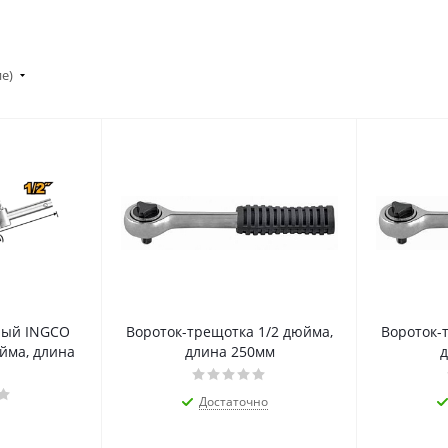
ие)
ный INGCO
Вороток-трещотка 1/2 дюйма,
Вороток-
йма, длина
длина 250мм
д
Достаточно