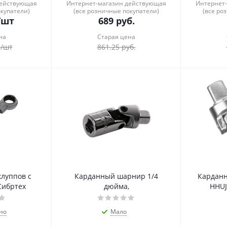
действующая
Интернет-магазин действующая
Интернет
окупатели)
(все розничные покупатели)
(все ро
/шт
689
руб.
на
Старая цена
.
/шт
861.25
руб.
клуппов с
Карданный шарнир 1/4
Кардан
Сибртех
дюйма,
HHUJ
но
Мало