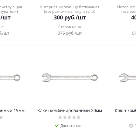
действующая
Интернет-магазин действующая
Интернет
окупатели)
(все розничные покупатели)
(все ро
.
/шт
300
руб.
/шт
4
на
Старая цена
.
/шт
375
руб.
/шт
5
анный 19мм
Ключ комбинированный 20мм
Ключ ком
Достаточно