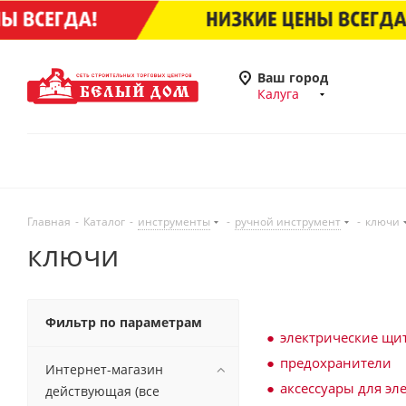
Ваш город
Калуга
Главная
-
Каталог
-
инструменты
-
ручной инструмент
-
ключи
ключи
Фильтр по параметрам
электрические щи
предохранители
Интернет-магазин
аксессуары для эл
действующая (все