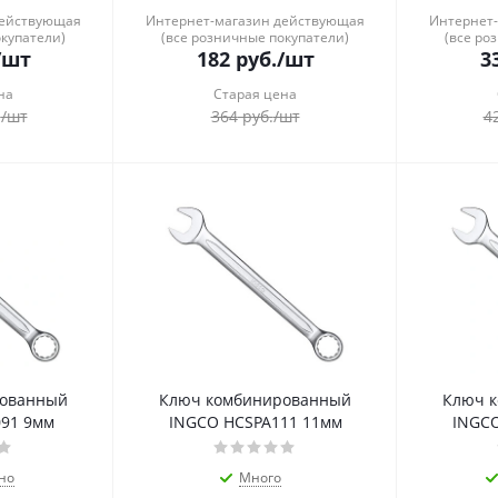
действующая
Интернет-магазин действующая
Интернет
окупатели)
(все розничные покупатели)
(все ро
/шт
182
руб.
/шт
3
на
Старая цена
.
/шт
364
руб.
/шт
4
рованный
Ключ комбинированный
Ключ 
91 9мм
INGCO HCSPA111 11мм
INGCO
но
Много