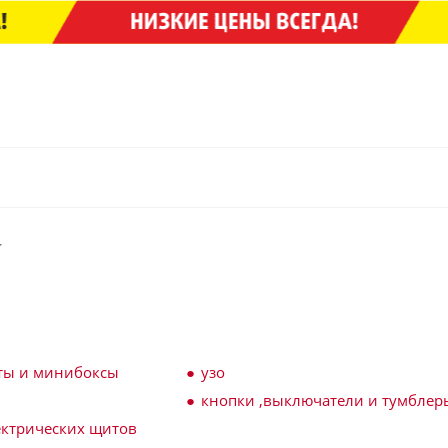
ты и минибоксы
узо
кнопки ,выключатели и тумблер
ектрических щитов