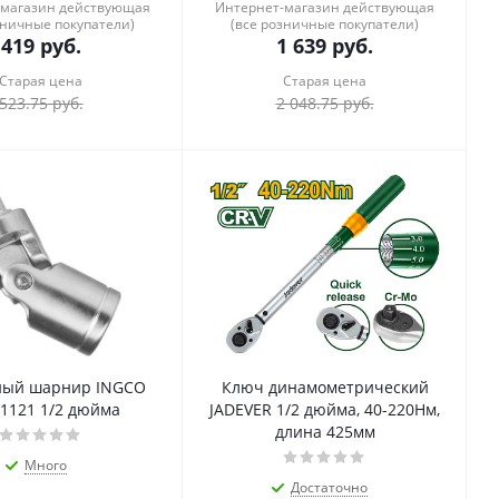
-магазин действующая
Интернет-магазин действующая
зничные покупатели)
(все розничные покупатели)
419
руб.
1 639
руб.
Старая цена
Старая цена
523.75
руб.
2 048.75
руб.
ный шарнир INGCO
Ключ динамометрический
1121 1/2 дюйма
JADEVER 1/2 дюйма, 40-220Нм,
длина 425мм
Много
Достаточно