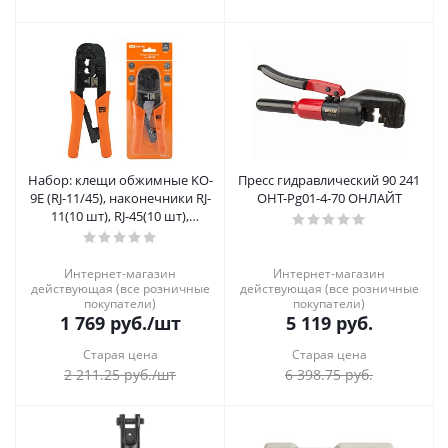
Набор: клещи обжимные KO-
Пресс гидравлический 90 241
9E (RJ-11/45), наконечники RJ-
OHT-Pg01-4-70 ОНЛАЙТ
11(10 шт), RJ-45(10 шт),
«МастерЭлектрик» TDM
Интернет-магазин
Интернет-магазин
действующая (все розничные
действующая (все розничные
покупатели)
покупатели)
1 769
руб.
/шт
5 119
руб.
Старая цена
Старая цена
2 211.25
руб.
/шт
6 398.75
руб.