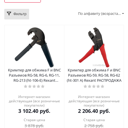
По алфавиту (возрастание)
Фильтр
Кримпер для обжима F и BNC
Кримпер для обжима F и BNC
Разъемов RG-58, RG-6, RG-11,
Разъемов RG-59, RG-58, RG-62
RG-213 (ht-106-E) Rexant
(ht-301 A) Rexant РАСПРОДАЖА
РАСПРОДАЖА
Интернет-магазин
Интернет-магазин
действующая (все розничные
действующая (все розничные
покупатели)
покупатели)
3 102.40
руб.
2 206.40
руб.
Старая цена
Старая цена
3 878
руб.
2 758
руб.