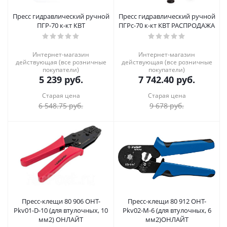
Пресс гидравлический ручной
Пресс гидравлический ручной
ПГР-70 к-кт КВТ
ПГРс-70 к-кт КВТ РАСПРОДАЖА
Интернет-магазин
Интернет-магазин
действующая (все розничные
действующая (все розничные
покупатели)
покупатели)
5 239
руб.
7 742.40
руб.
Старая цена
Старая цена
6 548.75
руб.
9 678
руб.
Пресс-клещи 80 906 OHT-
Пресс-клещи 80 912 OHT-
Pkv01-D-10 (для втулочных, 10
Pkv02-M-6 (для втулочных, 6
мм2) ОНЛАЙТ
мм2)ОНЛАЙТ