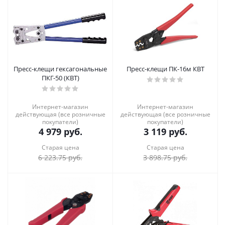
Пресс-клещи гексагональные
Пресс-клещи ПК-16м КВТ
ПКГ-50 (КВТ)
Интернет-магазин
Интернет-магазин
действующая (все розничные
действующая (все розничные
покупатели)
покупатели)
4 979
руб.
3 119
руб.
Старая цена
Старая цена
6 223.75
руб.
3 898.75
руб.