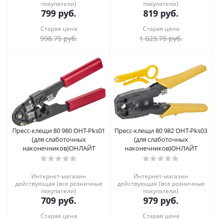
покупатели)
покупатели)
799
руб.
819
руб.
Старая цена
Старая цена
998.75
руб.
1 023.75
руб.
Пресс-клещи 80 980 OHT-Pks01
Пресс-клещи 80 982 OHT-Pks03
(для слаботочных
(для слаботочных
наконечников)ОНЛАЙТ
наконечников)ОНЛАЙТ
Интернет-магазин
Интернет-магазин
действующая (все розничные
действующая (все розничные
покупатели)
покупатели)
709
руб.
979
руб.
Старая цена
Старая цена