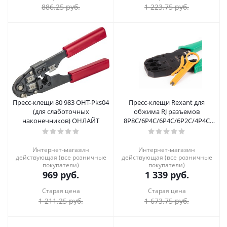
886.25
руб.
1 223.75
руб.
Пресс-клещи 80 983 OHT-Pks04
Пресс-клещи Rexant для
(для слаботочных
обжима RJ разъемов
наконечников) ОНЛАЙТ
8P8C/6P4C/6P4C/6P2C/4P4C
(12-3441)
Интернет-магазин
Интернет-магазин
действующая (все розничные
действующая (все розничные
покупатели)
покупатели)
969
руб.
1 339
руб.
Старая цена
Старая цена
1 211.25
руб.
1 673.75
руб.