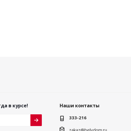
да в курсе!
Наши контакты
333-216
zakaz@belydom.ru