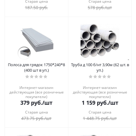
Старая цена
Старая цена
187.50
руб.
578
руб.
/шт
Полоса для грядок 1750*240*8
Труба д 100 б/нт 3,90м (62 шт. в
(400 шт в уп.)
уп.)
Интернет-магазин
Интернет-магазин
действующая (все розничные
действующая (все розничные
покупатели)
покупатели)
379
руб.
/шт
1 159
руб.
/шт
Старая цена
Старая цена
473.75
руб.
/шт
1 448.75
руб.
/шт