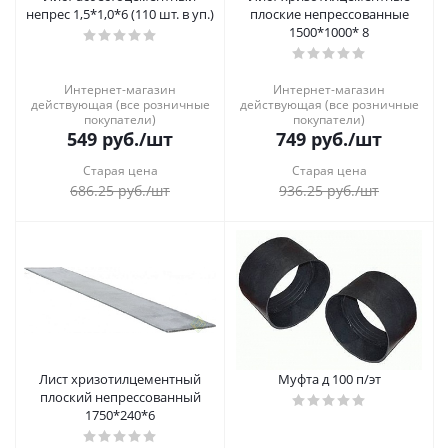
непрес 1,5*1,0*6 (110 шт. в уп.)
плоские непрессованные
1500*1000* 8
Интернет-магазин
Интернет-магазин
действующая (все розничные
действующая (все розничные
покупатели)
покупатели)
549
руб.
/шт
749
руб.
/шт
Старая цена
Старая цена
686.25
руб.
/шт
936.25
руб.
/шт
Лист хризотилцементный
Муфта д 100 п/эт
плоский непрессованный
1750*240*6