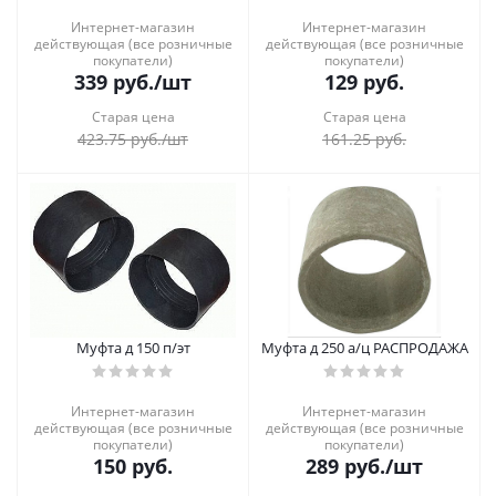
Интернет-магазин
Интернет-магазин
действующая (все розничные
действующая (все розничные
покупатели)
покупатели)
339
руб.
/шт
129
руб.
Старая цена
Старая цена
423.75
руб.
/шт
161.25
руб.
Муфта д 150 п/эт
Муфта д 250 а/ц РАСПРОДАЖА
Интернет-магазин
Интернет-магазин
действующая (все розничные
действующая (все розничные
покупатели)
покупатели)
150
руб.
289
руб.
/шт