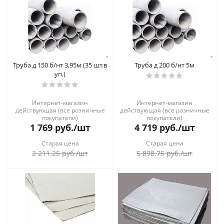
Труба д 150 б/нт 3,95м (35 шт.в
Труба д 200 б/нт 5м
уп.)
Интернет-магазин
Интернет-магазин
действующая (все розничные
действующая (все розничные
покупатели)
покупатели)
1 769
руб.
/шт
4 719
руб.
/шт
Старая цена
Старая цена
2 211.25
руб.
/шт
5 898.75
руб.
/шт