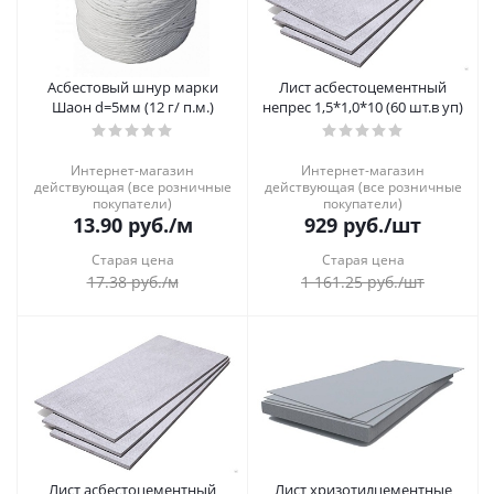
Асбестовый шнур марки
Лист асбестоцементный
Шаон d=5мм (12 г/ п.м.)
непрес 1,5*1,0*10 (60 шт.в уп)
Интернет-магазин
Интернет-магазин
действующая (все розничные
действующая (все розничные
покупатели)
покупатели)
13.90
руб.
/м
929
руб.
/шт
Старая цена
Старая цена
17.38
руб.
/м
1 161.25
руб.
/шт
Лист асбестоцементный
Лист хризотилцементные