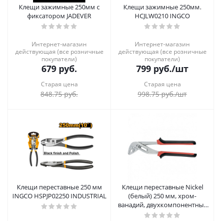
Клещи зажимные 250мм с
Клещи зажимные 250мм.
фиксатором JADEVER
HCJLW0210 INGCO
Интернет-магазин
Интернет-магазин
действующая (все розничные
действующая (все розничные
покупатели)
покупатели)
679
руб.
799
руб.
/шт
Старая цена
Старая цена
848.75
руб.
998.75
руб.
/шт
Клещи переставные 250 мм
Клещи переставные Nickel
INGCO HSPJP02250 INDUSTRIAL
(белый) 250 мм, хром-
ванадий, двухкомпонентные
рукоятки Matrix