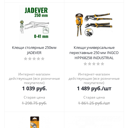
Клещи столярные 250мм
Клещи универсальные
JADEVER
переставные 250 мм INGCO
HPP68258 INDUSTRIAL
Интернет-магазин
Интернет-магазин
действующая (все розничные
действующая (все розничные
покупатели)
покупатели)
1 039
руб.
1 489
руб.
/шт
Старая цена
Старая цена
1 298.75
руб.
1 861.25
руб.
/шт