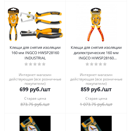
Клещи для снятия изоляции
Клещи для снятия изоляции
160 мм INGCO HWSP28160
диэлектрические 160 мм
INDUSTRIAL
INGCO HIWSP28160
INDUSTRIAL
Интернет-магазин
Интернет-магазин
действующая (все розничные
действующая (все розничные
покупатели)
покупатели)
699
руб.
/шт
859
руб.
/шт
Старая цена
Старая цена
873.75
руб.
/шт
1 073.75
руб.
/шт