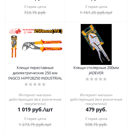
Старая цена
Старая цена
723.75
руб.
1 161.25
руб.
/шт
Клещи переставные
Клещи столярные 200мм
диэлектрические 250 мм
JADEVER
INGCO HIPP28250 INDUSTRIAL
Интернет-магазин
Интернет-магазин
действующая (все розничные
действующая (все розничные
покупатели)
покупатели)
1 019
руб.
/шт
479
руб.
Старая цена
Старая цена
1 273.75
руб.
/шт
598.75
руб.