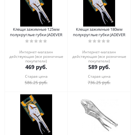
Клещи зажимные 125мм
Клещи зажимные 180мм
полукруглые губки JADEVER
полукруглые губки JADEVER
Интернет-магазин
Интернет-магазин
действующая (все розничные
действующая (все розничные
покупатели)
покупатели)
469
руб.
589
руб.
Старая цена
Старая цена
586.25
руб.
736.25
руб.