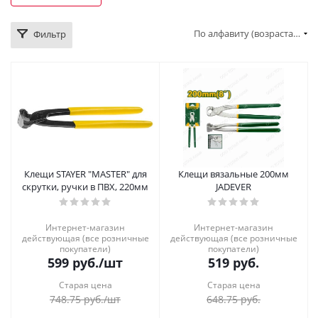
По алфавиту (возрастание)
Фильтр
Клещи STAYER "MASTER" для
Клещи вязальные 200мм
скрутки, ручки в ПВХ, 220мм
JADEVER
Интернет-магазин
Интернет-магазин
действующая (все розничные
действующая (все розничные
покупатели)
покупатели)
599
руб.
/шт
519
руб.
Старая цена
Старая цена
748.75
руб.
/шт
648.75
руб.