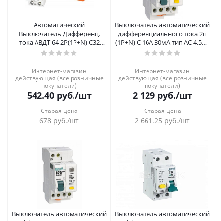
Автоматический
Выключатель автоматический
Выключатель Дифференц.
дифференциального тока 2п
тока АВДТ 64 2Р(1Р+N) C32
(1P+N) C 16А 30мА тип АС 4.5кА
30мА тип А защита 265В
ДИФ-102 2мод. SchE 16003DEK
РАСПРОДАЖА
Интернет-магазин
Интернет-магазин
действующая (все розничные
действующая (все розничные
покупатели)
покупатели)
542.40
руб.
/шт
2 129
руб.
/шт
Старая цена
Старая цена
678
руб.
/шт
2 661.25
руб.
/шт
Выключатель автоматический
Выключатель автоматический