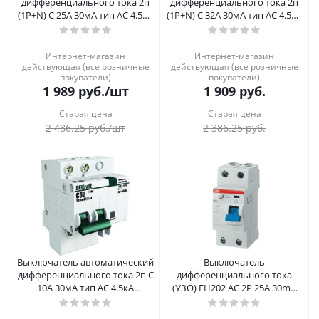
дифференциального тока 2п
дифференциального тока 2п
(1P+N) C 25А 30мА тип AC 4.5кА
(1P+N) C 32А 30мА тип AC 4.5кА
ДИФ-102 2мод. DEKraft
ДИФ-103NEW DEKraft
Интернет-магазин
Интернет-магазин
действующая (все розничные
действующая (все розничные
покупатели)
покупатели)
1 989
руб.
/шт
1 909
руб.
Старая цена
Старая цена
2 486.25
руб.
/шт
2 386.25
руб.
Выключатель автоматический
Выключатель
дифференциального тока 2п C
дифференциального тока
10А 30мА тип AC 4.5кА
(УЗО) FH202 AC 2P 25A 30mA
ДИФ-101 4.5мод. DEKraft
ABB