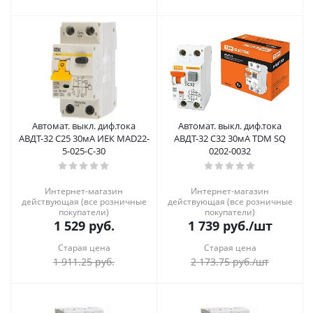
Автомат. выкл. диф.тока
Автомат. выкл. диф.тока
АВДТ-32 С25 30мА ИЕК MAD22-
АВДТ-32 С32 30мА TDM SQ
5-025-C-30
0202-0032
Интернет-магазин
Интернет-магазин
действующая (все розничные
действующая (все розничные
покупатели)
покупатели)
1 529
руб.
1 739
руб.
/шт
Старая цена
Старая цена
1 911.25
руб.
2 173.75
руб.
/шт