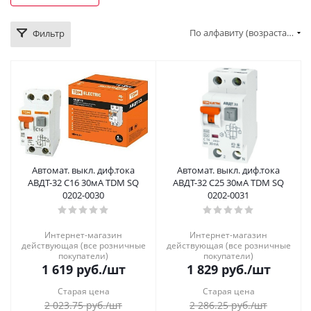
По алфавиту (возрастание)
Фильтр
Автомат. выкл. диф.тока
Автомат. выкл. диф.тока
АВДТ-32 С16 30мА TDM SQ
АВДТ-32 С25 30мА TDM SQ
0202-0030
0202-0031
Интернет-магазин
Интернет-магазин
действующая (все розничные
действующая (все розничные
покупатели)
покупатели)
1 619
руб.
/шт
1 829
руб.
/шт
Старая цена
Старая цена
2 023.75
руб.
/шт
2 286.25
руб.
/шт