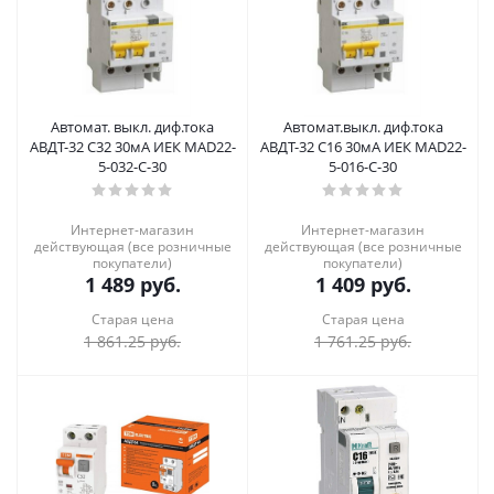
Автомат. выкл. диф.тока
Автомат.выкл. диф.тока
АВДТ-32 С32 30мА ИЕК MAD22-
АВДТ-32 С16 30мА ИЕК MAD22-
5-032-C-30
5-016-C-30
Интернет-магазин
Интернет-магазин
действующая (все розничные
действующая (все розничные
покупатели)
покупатели)
1 489
руб.
1 409
руб.
Старая цена
Старая цена
1 861.25
руб.
1 761.25
руб.