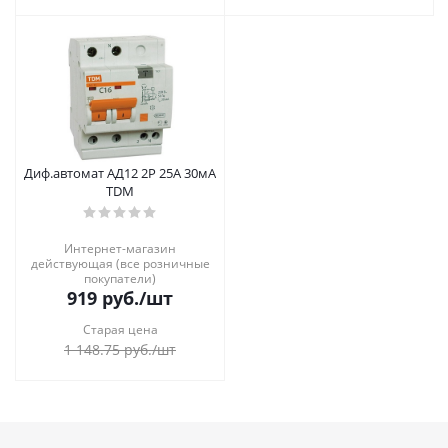
Диф.автомат АД12 2Р 25А 30мА
TDM
Интернет-магазин
действующая (все розничные
покупатели)
919
руб.
/шт
Старая цена
1 148.75
руб.
/шт