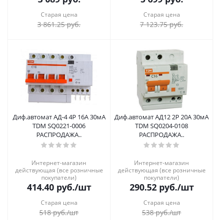
Старая цена
Старая цена
3 861.25
руб.
7 123.75
руб.
Диф.автомат АД-4 4Р 16А 30мА
Диф.автомат АД12 2Р 20А 30мА
TDM SQ0221-0006
TDM SQ0204-0108
РАСПРОДАЖА..
РАСПРОДАЖА..
Интернет-магазин
Интернет-магазин
действующая (все розничные
действующая (все розничные
покупатели)
покупатели)
414.40
руб.
/шт
290.52
руб.
/шт
Старая цена
Старая цена
518
руб.
/шт
538
руб.
/шт