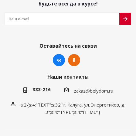
Будьте всегда в курсе!
Оставайтесь на связи
Наши контакты
333-216
zakaz@belydom.ru
a:2:{s:4:"TEXT";s:32:"г. Калуга, ул. Энергетиков, д.
3";s:4:"TYPE";s:4:"HTML";}