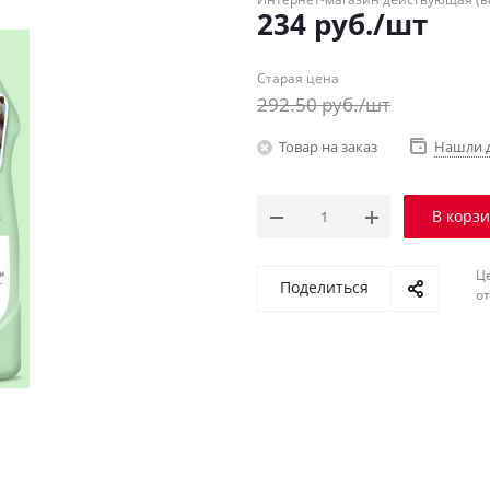
234
руб.
/шт
Старая цена
292.50
руб.
/шт
Товар на заказ
Нашли 
В корз
Ц
Поделиться
о