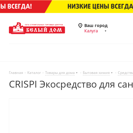
Ваш город
Калуга
Главная
-
Каталог
-
Товары для дома
-
Бытовая химия
-
Средств
CRISPI Экосредство для са