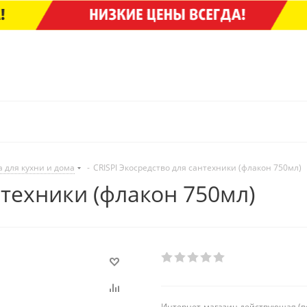
а для кухни и дома
-
CRISPI Экосредство для сантехники (флакон 750мл)
нтехники (флакон 750мл)
Интернет-магазин действующая (в