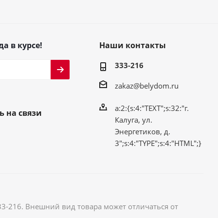
да в курсе!
Наши контакты
333-216
zakaz@belydom.ru
a:2:{s:4:"TEXT";s:32:"г.
ь на связи
Калуга, ул.
Энергетиков, д.
3";s:4:"TYPE";s:4:"HTML";}
33-216. Внешний вид товара может отличаться от