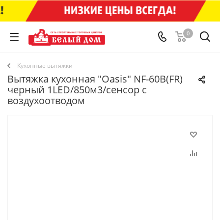
0
Кухонные вытяжки
Вытяжка кухонная "Оasis" NF-60B(FR)
черный 1LED/850м3/сенсор с
воздухоотводом