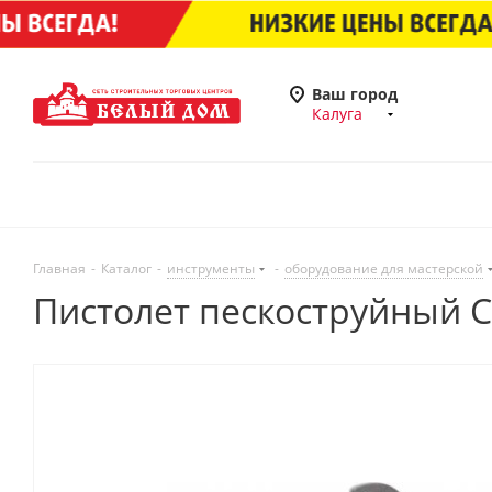
Ваш город
Калуга
Главная
-
Каталог
-
инструменты
-
оборудование для мастерской
Пистолет пескоструйный C