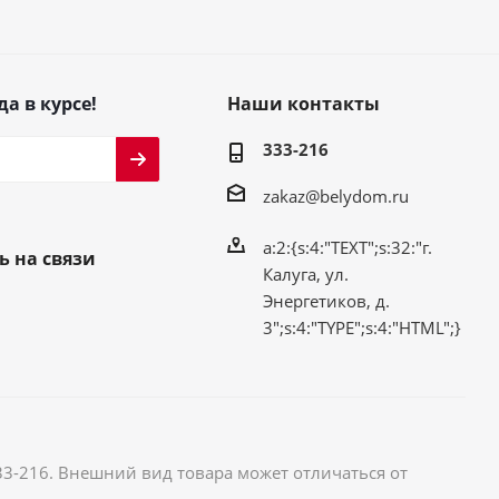
да в курсе!
Наши контакты
333-216
zakaz@belydom.ru
a:2:{s:4:"TEXT";s:32:"г.
ь на связи
Калуга, ул.
Энергетиков, д.
3";s:4:"TYPE";s:4:"HTML";}
33-216. Внешний вид товара может отличаться от