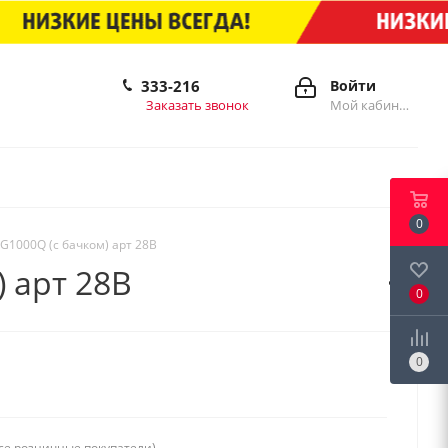
333-216
Войти
Заказать звонок
Мой кабинет
0
G1000Q (с бачком) арт 28В
 арт 28В
0
0
се розничные покупатели)