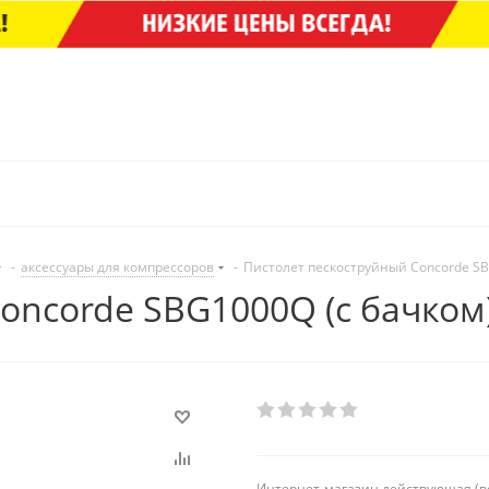
-
аксессуары для компрессоров
-
Пистолет пескоструйный Concorde SB
oncorde SBG1000Q (с бачком)
Интернет-магазин действующая (в