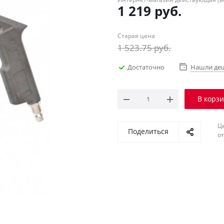
1 219
руб.
Старая цена
1 523.75
руб.
Достаточно
Нашли де
В корз
Ц
Поделиться
о