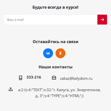
Будьте всегда в курсе!
Оставайтесь на связи
Наши контакты
333-216
zakaz@belydom.ru
a:2:{s:4:"TEXT";s:32:"г. Калуга, ул. Энергетиков,
д. 3";s:4:"TYPE";s:4:"HTML";}