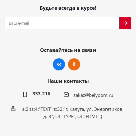
Будьте всегда в курсе!
Оставайтесь на связи
Наши контакты
333-216
zakaz@belydom.ru
a:2:{s:4:"TEXT";s:32:"г. Калуга, ул. Энергетиков,
д. 3";s:4:"TYPE";s:4:"HTML";}