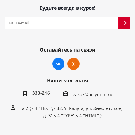
Будьте всегда в курсе!
Оставайтесь на связи
Наши контакты
333-216
zakaz@belydom.ru
a:2:{s:4:"TEXT";s:32:"г. Калуга, ул. Энергетиков,
д. 3";s:4:"TYPE";s:4:"HTML";}