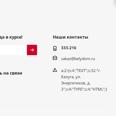
да в курсе!
Наши контакты
333-216
zakaz@belydom.ru
a:2:{s:4:"TEXT";s:32:"г.
ь на связи
Калуга, ул.
Энергетиков, д.
3";s:4:"TYPE";s:4:"HTML";}