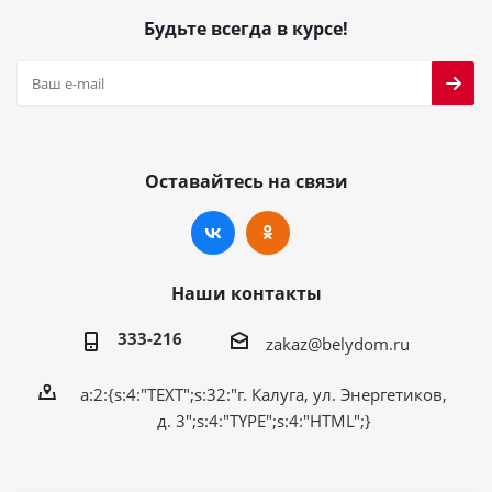
Будьте всегда в курсе!
Оставайтесь на связи
Наши контакты
333-216
zakaz@belydom.ru
a:2:{s:4:"TEXT";s:32:"г. Калуга, ул. Энергетиков,
д. 3";s:4:"TYPE";s:4:"HTML";}