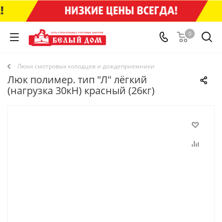
0
Люки смотровых колодцев и дождеприемники
Люк полимер. тип "Л" лёгкий
(нагрузка 30кН) красный (26кг)