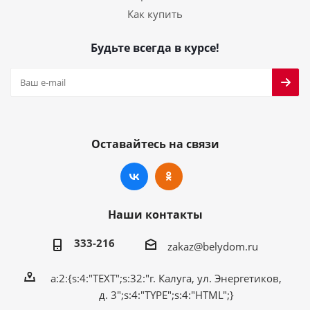
Как купить
Будьте всегда в курсе!
Оставайтесь на связи
Наши контакты
333-216
zakaz@belydom.ru
a:2:{s:4:"TEXT";s:32:"г. Калуга, ул. Энергетиков,
д. 3";s:4:"TYPE";s:4:"HTML";}