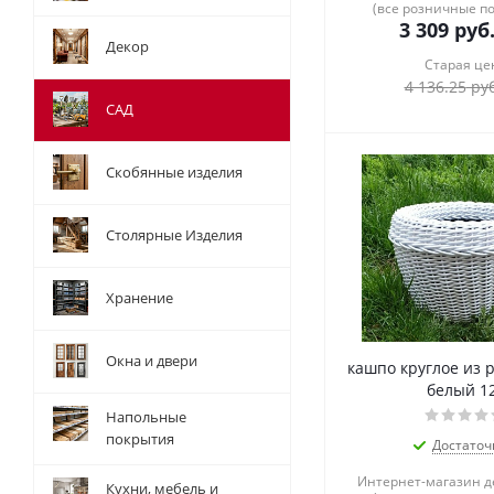
(все розничные п
3 309
руб
Декор
Старая це
4 136.25
руб
САД
Скобянные изделия
Столярные Изделия
Хранение
Окна и двери
кашпо круглое из 
белый 1
Напольные
покрытия
Достаточ
Интернет-магазин 
Кухни, мебель и