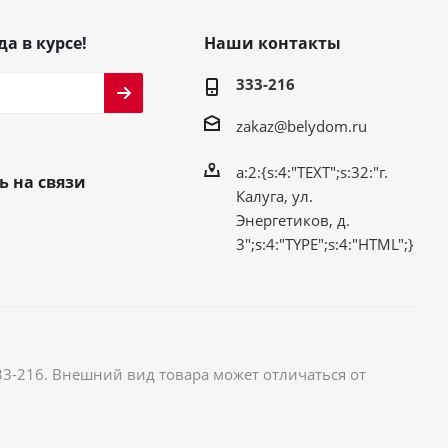
да в курсе!
Наши контакты
333-216
zakaz@belydom.ru
a:2:{s:4:"TEXT";s:32:"г.
ь на связи
Калуга, ул.
Энергетиков, д.
3";s:4:"TYPE";s:4:"HTML";}
33-216. Внешний вид товара может отличаться от