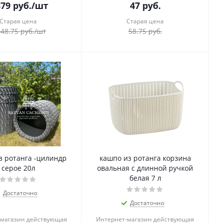
879
руб.
/шт
47
руб.
Старая цена
Старая цена
848.75
руб.
/шт
58.75
руб.
з ротанга -цилиндр
кашпо из ротанга корзина
серое 20л
овальная с длинной ручкой
белая 7 л
Достаточно
Достаточно
-магазин действующая
Интернет-магазин действующая