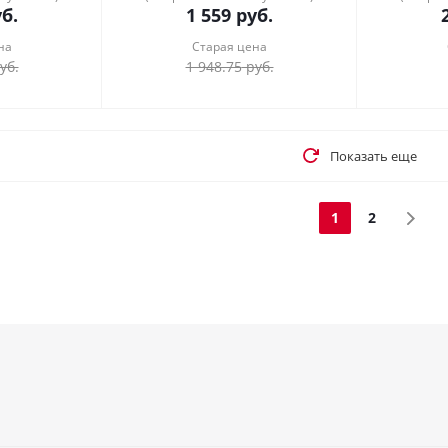
б.
1 559
руб.
на
Старая цена
уб.
1 948.75
руб.
Показать еще
1
2