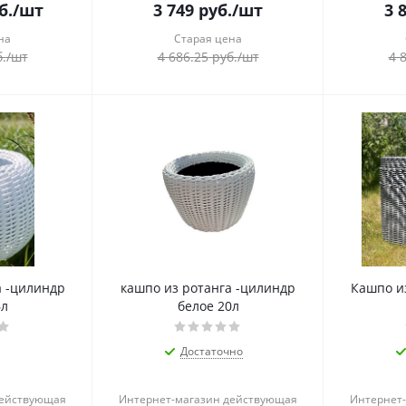
б.
/шт
3 749
руб.
/шт
3 
на
Старая цена
.
/шт
4 686.25
руб.
/шт
4 
а -цилиндр
кашпо из ротанга -цилиндр
Кашпо и
6л
белое 20л
Достаточно
действующая
Интернет-магазин действующая
Интернет