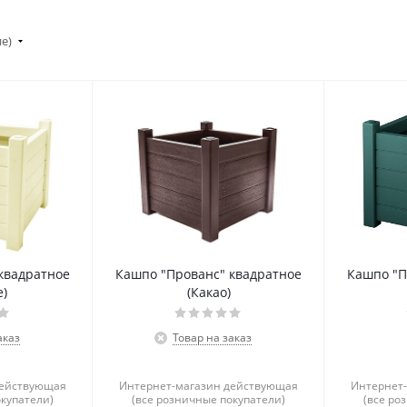
ие)
квадратное
Кашпо "Прованс" квадратное
Кашпо "П
е)
(Какао)
аказ
Товар на заказ
действующая
Интернет-магазин действующая
Интернет
окупатели)
(все розничные покупатели)
(все ро