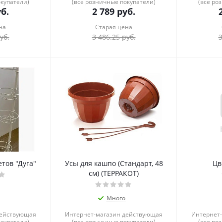
окупатели)
(все розничные покупатели)
(все ро
б.
2 789
руб.
на
Старая цена
уб.
3 486.25
руб.
3
етов "Дуга"
Усы для кашпо (Стандарт, 48
Цв
см) (ТЕРРАКОТ)
Много
действующая
Интернет-магазин действующая
Интернет
окупатели)
(все розничные покупатели)
(все ро