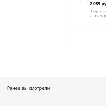
2 089
ру
Старая це
2 611.25
р
Ранее вы смотрели