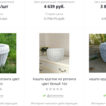
окупатели)
(все розничные покупатели)
(все ро
.
/шт
4 639
руб.
3 
на
Старая цена
.
/шт
5 798.75
руб.
4 
ротанга цвет
Кашпо круглое из ротанга
кашпо кру
2л
цвет белый 16л
но
Достаточно
действующая
Интернет-магазин действующая
Интернет