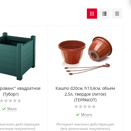
рованс" квадратное
Кашпо d20см, h13,4см, объем
(Туборг)
2,5л, твердое (литое)
(ТЕРРАКОТ)
Мало
Много
-магазин действующая
Интернет-магазин действующая
зничные покупатели)
(все розничные покупатели)