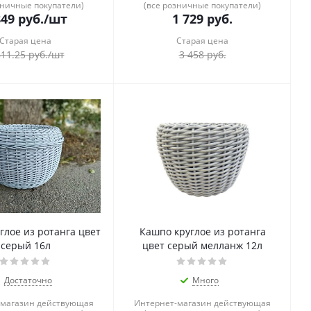
зничные покупатели)
(все розничные покупатели)
849
руб.
/шт
1 729
руб.
Старая цена
Старая цена
811.25
руб.
/шт
3 458
руб.
глое из ротанга цвет
Кашпо круглое из ротанга
серый 16л
цвет серый мелланж 12л
Достаточно
Много
-магазин действующая
Интернет-магазин действующая