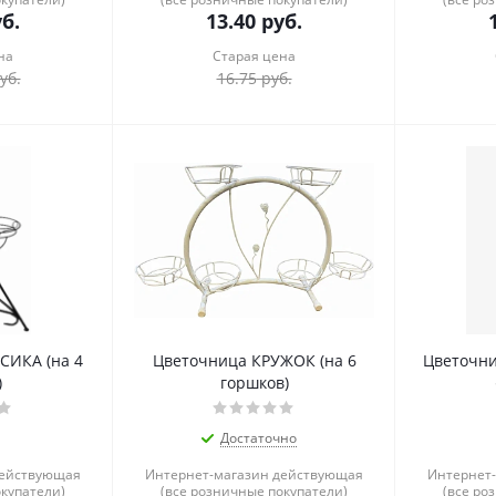
б.
13.40
руб.
на
Старая цена
уб.
16.75
руб.
СИКА (на 4
Цветочница КРУЖОК (на 6
Цветочни
)
горшков)
Достаточно
действующая
Интернет-магазин действующая
Интернет
окупатели)
(все розничные покупатели)
(все ро