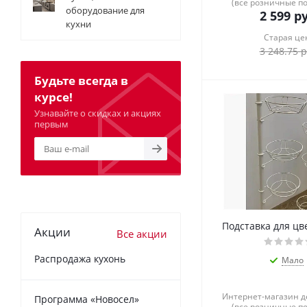
(все розничные п
оборудование для
2 599
ру
кухни
Старая це
3 248.75
р
Будьте всегда в
курсе!
Узнавайте о скидках и акциях
первым
Подставка для цв
Акции
Все акции
Распродажа кухонь
Мало
Интернет-магазин 
Программа «Новосел»
(все розничные п