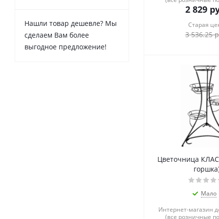
2 829
ру
Нашли товар дешевле? Мы
Старая це
3 536.25
р
сделаем Вам более
выгодное предложение!
Цветочница КЛАС
горшка
Мало
Интернет-магазин 
(все розничные п