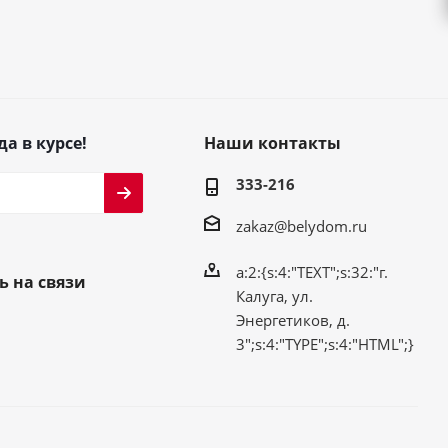
да в курсе!
Наши контакты
333-216
zakaz@belydom.ru
a:2:{s:4:"TEXT";s:32:"г.
ь на связи
Калуга, ул.
Энергетиков, д.
3";s:4:"TYPE";s:4:"HTML";}