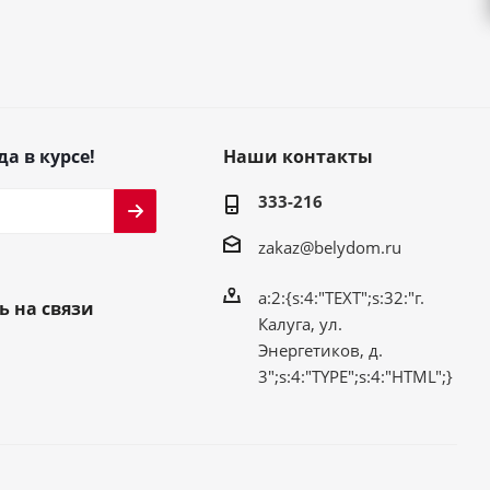
да в курсе!
Наши контакты
333-216
zakaz@belydom.ru
a:2:{s:4:"TEXT";s:32:"г.
ь на связи
Калуга, ул.
Энергетиков, д.
3";s:4:"TYPE";s:4:"HTML";}